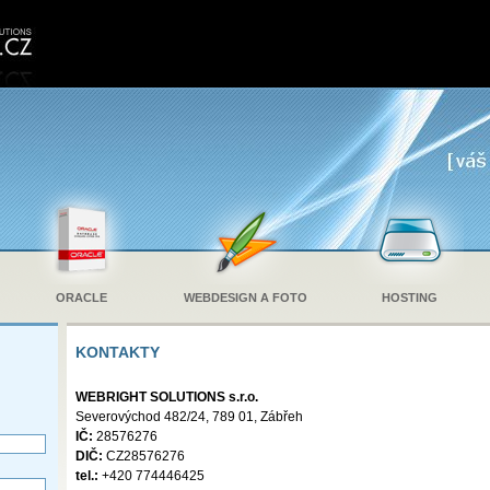
ORACLE
WEBDESIGN A FOTO
HOSTING
KONTAKTY
WEBRIGHT SOLUTIONS s.r.o.
Severovýchod 482/24, 789 01, Zábřeh
IČ:
28576276
DIČ:
CZ28576276
tel.:
+420 774446425