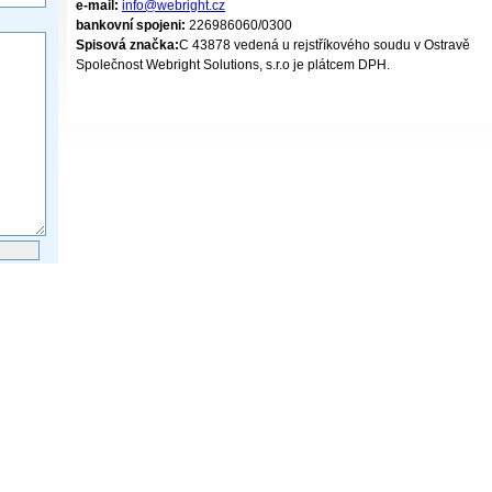
e-mail:
info@webright.cz
bankovní spojeni:
226986060/0300
Spisová značka:
C 43878 vedená u rejstříkového soudu v Ostravě
Společnost Webright Solutions, s.r.o je plátcem DPH.